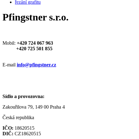
řezání grafitu
Pfingstner s.r.o.
Mobil:
+420 724 067 963
+420 725 501 855
E-mail
info@pfingstner.cz
Sídlo a provozovna:
Zakouřilova 79, 149 00 Praha 4
Česká republika
IČO:
18620515
DIČ:
CZ18620515