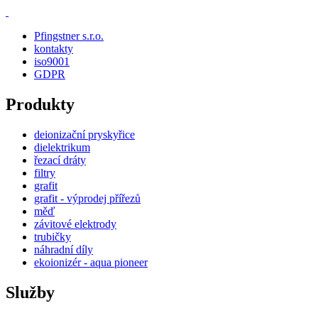
Pfingstner s.r.o.
kontakty
iso9001
GDPR
Produkty
deionizační pryskyřice
dielektrikum
řezací dráty
filtry
grafit
grafit - výprodej přířezů
měď
závitové elektrody
trubičky
náhradní díly
ekoionizér - aqua pioneer
Služby