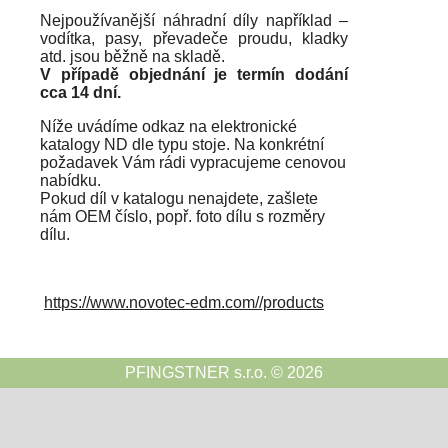
Nejpoužívanější náhradní díly například –
vodítka, pasy, převadeče proudu, kladky
atd. jsou běžně na skladě.
V případě objednání je termín dodání
cca 14 dní.
Níže uvádíme odkaz na elektronické
katalogy ND dle typu stoje. Na konkrétní
požadavek Vám rádi vypracujeme cenovou
nabídku.
Pokud díl v katalogu nenajdete, zašlete
nám OEM číslo, popř. foto dílu s rozměry
dílu.
https://www.novotec-edm.com//products
PFINGSTNER s.r.o. © 2026