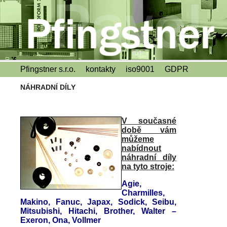
Pfingstner s.r.o.
kontakty
iso9001
GDPR
NÁHRADNÍ DÍLY
V současné
době vám
můžeme
nabídnout
náhradní díly
na tyto stroje:
Agie,
Charmilles,
Makino, Fanuc, Japax, Sodick, Seibu,
Mitsubishi, Hitachi, Brother, Walter –
Exeron, Ona, Vollmer